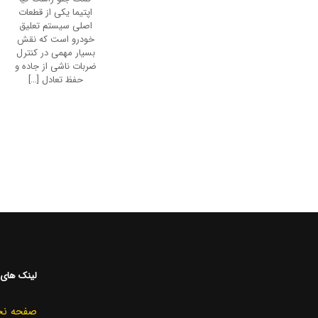
اسپورتیج یکی از قطعات
حیاتی سیستم تعلیق
خودرو شماست که نقش
مستقیم در حفظ تعادل
و راحتی هنگام رانندگی
دارد. این قطعه
[…]
3
2
1
آدرس فروشگاه
شماره های تماس
تهران
دفتر مرکزی
خیابان امیر کبیر، روبه روی پاساژ