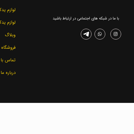
02136348942
کاشانی، پاساژ مافی ط منفی ۲
02136419061
راهروی دوم پ e17
همراه
09125087211
09201434124